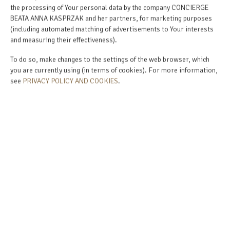
the processing of Your personal data by the company CONCIERGE
Kinderfreundlich
BEATA ANNA KASPRZAK and her partners, for marketing purposes
(including automated matching of advertisements to Your interests
and measuring their effectiveness).
Kostenloses Wi-Fi
To do so, make changes to the settings of the web browser, which
you are currently using (in terms of cookies). For more information,
see
PRIVACY POLICY AND COOKIES
.
Galerie