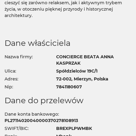
cieszyć się zarówno relaksem, jak i aktywnym trybem
życia, w otoczeniu pięknej przyrody i historycznej
architektury.
Dane właściciela
Nazwa firmy:
CONCIERGE BEATA ANNA
KASPRZAK
Ulica:
Spółdzielców 19C/1
Adres:
72-002, Mierzyn, Polska
Nip:
7841180607
Dane do przelewów
Dane konta bankowego:
PL27114020040000370278108913
SWIFT/BIC:
BREXPLPWMBK