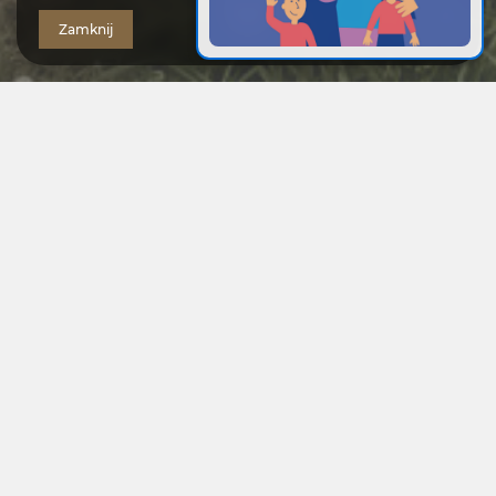
Zamknij
Aktualności
ATRAKCJE SZKLARSKIEJ PORĘBY
2025-04-02
Najciekawsze miejsca w Szklarskiej Porębie
CZYTAJ WIĘCEJ