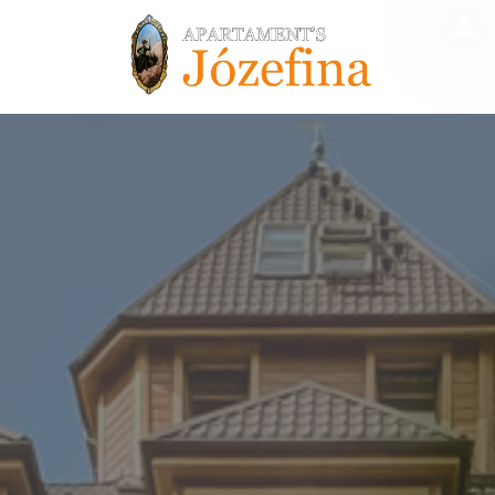
');
Menu